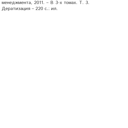
менеджмента, 2011. – В 3-х томах. Т. 3.
Дератизация – 220 с.: ил.
В учебном пособии приведены сведения
по биологии и методам управления
численности проблемных видов
грызунов как источников заболевания
людей зоонозными инфекциями и любых
других рисков, в том числе связанных с
хозяйственным, моральным ущербом,
утерей имиджа и т. п. Даны правовые
основы дератизации. Грызуны
разделены по степени их синантропии.
Подробно приведены методы учета
численности грызунов и оценки
эффективности средств борьбы с ними.
Систематизированы сведения по
методам, способам, приемам борьбы с
грызунами, в том числе в объектах
различного хозяйственного назначения.
Большое внимание уделено мерам